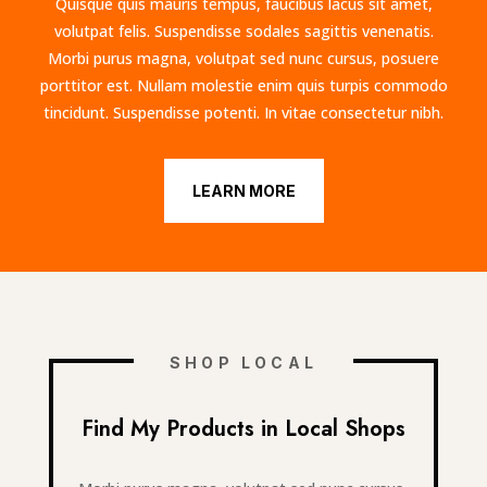
Quisque quis mauris tempus, faucibus lacus sit amet,
volutpat felis. Suspendisse sodales sagittis venenatis.
Morbi purus magna, volutpat sed nunc cursus, posuere
porttitor est. Nullam molestie enim quis turpis commodo
tincidunt. Suspendisse potenti. In vitae consectetur nibh.
LEARN MORE
SHOP LOCAL
Find My Products in Local Shops